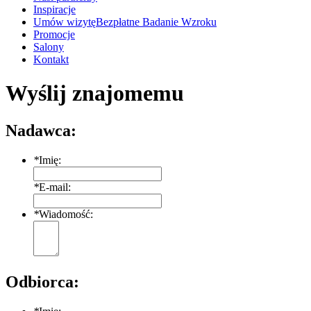
Inspiracje
Umów wizytę
Bezpłatne Badanie Wzroku
Promocje
Salony
Kontakt
Wyślij znajomemu
Nadawca:
*
Imię:
*
E-mail:
*
Wiadomość:
Odbiorca: